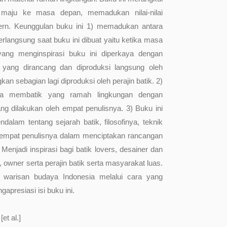
maju ke masa depan, memadukan nilai-nilai
dern. Keunggulan buku ini 1) memadukan antara
berlangsung saat buku ini dibuat yaitu ketika masa
 yang menginspirasi buku ini diperkaya dengan
 yang dirancang dan diproduksi langsung oleh
an sebagian lagi diproduksi oleh perajin batik. 2)
a membatik yang ramah lingkungan dengan
g dilakukan oleh empat penulisnya. 3) Buku ini
alam tentang sejarah batik, filosofinya, teknik
s empat penulisnya dalam menciptakan rancangan
Menjadi inspirasi bagi batik lovers, desainer dan
 owner serta perajin batik serta masyarakat luas.
arisan budaya Indonesia melalui cara yang
gapresiasi isi buku ini.
et al.]