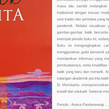
masa lalu sambil melangkah 
tradisional dengan inovasi mo
seni tradisi dan peristiwa yang 
pandemik. Melalui visualisasi
gambar-gambar batik bercerita
keempat penulis buku ini, sedangk
Buku ini mengungkapkan car
menggunakan gutta tamarind yan
memberikan informasi yang mend
pembuatannya, serta kreatifita
batik yang baru dan menarik. 4) 
kalangan akademik pecinta batik,
5) Membantu mempromosikan w
kreatif dan edukatif. Selamat men
Penulis : Ariesa Pandanwangi … [