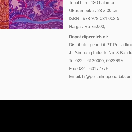
Tebal him : 180 halaman
Ukuran buku : 23 x 30 cm
ISBN : 978-979-034-003-9
Harga : Rp 75.000,-
Dapat diperoleh di:
Distributor penerbit PT Pelita lIm
JI. Simpang Industri No. 8 Band
Tel 022 – 6120000, 6029999
Fax 022 – 60177776
Email: hi@pelitailmupenerbit.co